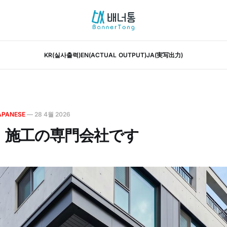
KR(실사출력)
EN(ACTUAL OUTPUT)
JA(実写出力)
APANESE
—
28 4월 2026
・施工の専門会社です