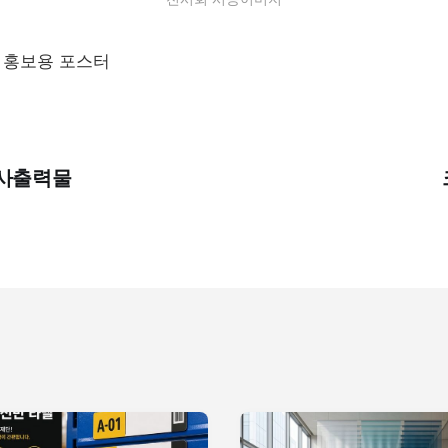
품 홍보용 포스터
실사출력물