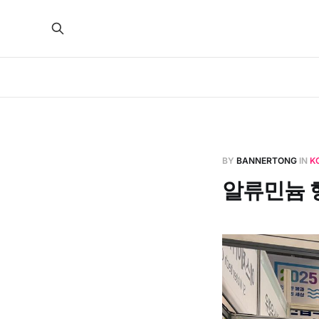
BY
BANNERTONG
IN
K
알류민늄 행거